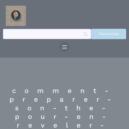
comment-
preparer-
son-the-
pour-en-
reveler-