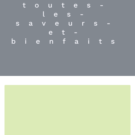
toutes-
les-
saveurs-
et-
bienfaits